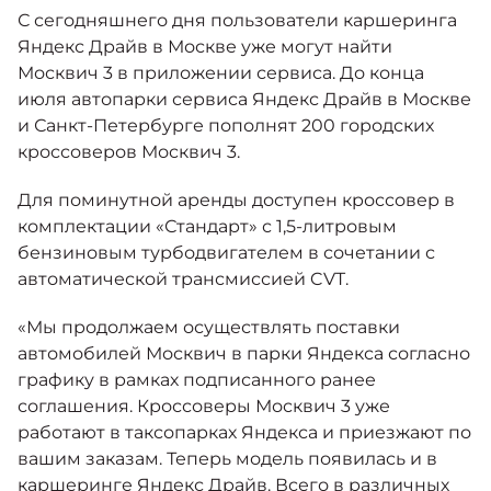
Москвич 6
С сегодняшнего дня пользователи каршеринга
Яркий динамичный седан
Яндекс Драйв в Москве уже могут найти
от 2 237 000 ₽*
КОНТАКТЫ
Москвич 3 в приложении сервиса. До конца
Кредитные программы
Моторное масло
июля автопарки сервиса Яндекс Драйв в Москве
и Санкт-Петербурге пополнят 200 городских
СЕРВИСНЫЕ АКЦИИ
кроссоверов Москвич 3.
Спецпредложения
Москвич 3 с ручным
управлением (РУ)
Для поминутной аренды доступен кроссовер в
Кроссовер, создающий равные
АКСЕССУАРЫ
возможности
комплектации «Стандарт» с 1,5-литровым
Калькулятор трейд-ин
бензиновым турбодвигателем в сочетании с
от 2 069 000 ₽*
автоматической трансмиссией CVT.
Страховые программы
Москвич 8
«Мы продолжаем осуществлять поставки
Практичный семиместный
автомобилей Москвич в парки Яндекса согласно
кроссовер
графику в рамках подписанного ранее
от 3 125 000 ₽*
соглашения. Кроссоверы Москвич 3 уже
работают в таксопарках Яндекса и приезжают по
вашим заказам. Теперь модель появилась и в
каршеринге Яндекс Драйв. Всего в различных