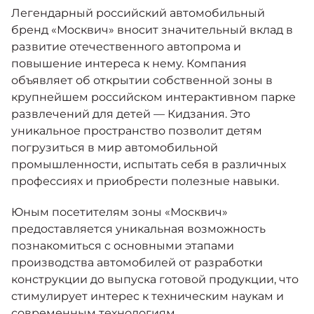
Москвич 6
Легендарный российский автомобильный
Яркий динамичный седан
бренд «Москвич» вносит значительный вклад в
от 2 237 000 ₽*
КОНТАКТЫ
развитие отечественного автопрома и
Кредитные программы
Моторное масло
повышение интереса к нему. Компания
объявляет об открытии собственной зоны в
СЕРВИСНЫЕ АКЦИИ
крупнейшем российском интерактивном парке
Спецпредложения
Москвич 3 с ручным
развлечений для детей — Кидзания. Это
управлением (РУ)
Кроссовер, создающий равные
уникальное пространство позволит детям
АКСЕССУАРЫ
возможности
Калькулятор трейд-ин
погрузиться в мир автомобильной
от 2 069 000 ₽*
промышленности, испытать себя в различных
профессиях и приобрести полезные навыки.
Страховые программы
Москвич 8
Юным посетителям зоны «Москвич»
Практичный семиместный
предоставляется уникальная возможность
кроссовер
познакомиться с основными этапами
от 3 125 000 ₽*
производства автомобилей от разработки
конструкции до выпуска готовой продукции, что
стимулирует интерес к техническим наукам и
современным технологиям.